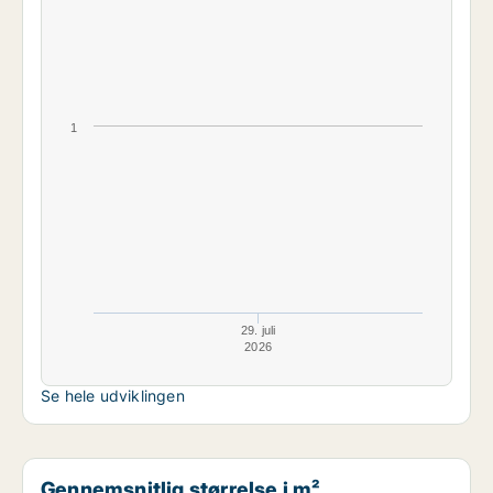
1
29. juli
2026
Se hele udviklingen
Gennemsnitlig størrelse i m²