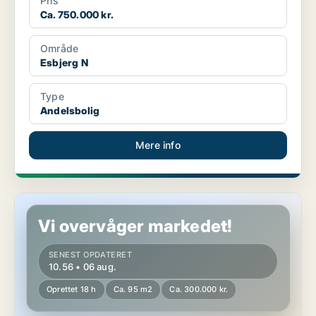
Pris
Ca. 750.000 kr.
Område
Esbjerg N
Type
Andelsbolig
Mere info
Andelsbolig i Esbjerg Ø
Vi overvåger markedet!
SENEST OPDATERET
10.56 • 06 aug.
Oprettet 18 h
Ca. 95 m2
Ca. 300.000 kr.