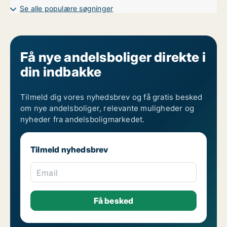
Andelsboliger til salg i Storkøbenhavn
Se alle populære søgninger
Andelsboliger til salg i Trekantsområdet
Andelsboliger til salg i Vejle
Andelsboliger til salg i Aalborg
Andelsboliger til salg i Århus
Få nye andelsboliger direkte i
din indbakke
Tilmeld dig vores nyhedsbrev og få gratis besked
om nye andelsboliger, relevante muligheder og
nyheder fra andelsboligmarkedet.
Tilmeld nyhedsbrev
Email