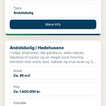
Type
Andelsbolig
Mere info
PLATIN
Andelsbolig i Hedehusene
Andelsbolig i Hedehusene
I rolige omgivelser, lille gårdhave. søde naboer,
tilladelse til husdyr og en meget sund forening.
indrettet med entre, bad, køkken og stue nede og 3
værels...
Areal
Ca. 85 m2
Pris
Ca. 1.500.000 kr.
Område