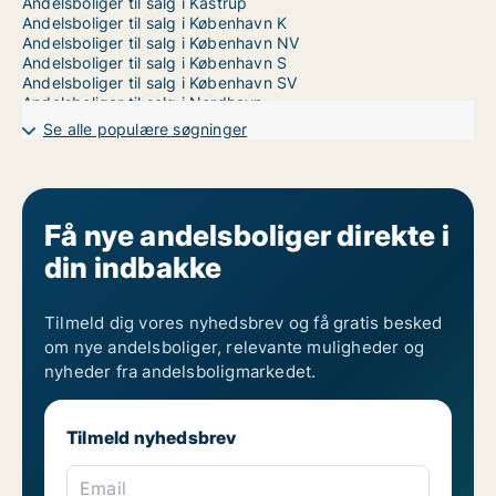
Andelsboliger til salg i Kastrup
Andelsboliger til salg i København K
Andelsboliger til salg i København NV
Andelsboliger til salg i København S
Andelsboliger til salg i København SV
Andelsboliger til salg i Nordhavn
Andelsboliger til salg på Nørrebro
Se alle populære søgninger
Andelsboliger til salg i Valby
Andelsboliger til salg i Vanløse
Andelsboliger til salg på Vesterbro
Andelsboliger til salg i Ørestad
Andelsboliger til salg på Østerbro
Få nye andelsboliger direkte i
din indbakke
Tilmeld dig vores nyhedsbrev og få gratis besked
om nye andelsboliger, relevante muligheder og
nyheder fra andelsboligmarkedet.
Tilmeld nyhedsbrev
Email