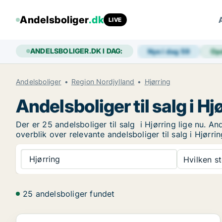
Andelsboliger
.dk
LIVE
ANDELSBOLIGER.DK I DAG:
Nye i dag
59
Op
Andelsboliger
Region Nordjylland
Hjørring
Andelsboliger til salg i Hj
Der er 25 andelsboliger til salg i Hjørring lige nu. A
overblik over relevante andelsboliger til salg i Hjørrin
Hjørring
Hvilken s
25 andelsboliger fundet
Andelsbolig i Hjørring