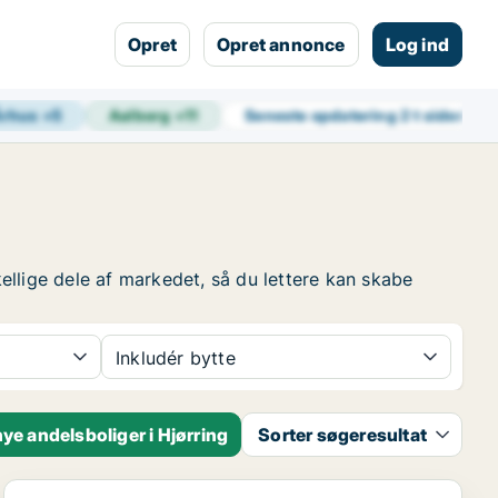
Opret
Opret annonce
Log ind
Århus
+
5
Aalborg
+
11
Seneste opdatering
2 t siden
kellige dele af markedet, så du lettere kan skabe
Inkludér bytte
ye andelsboliger i Hjørring
Sorter søgeresultat
Andelsbolig i Hjørring