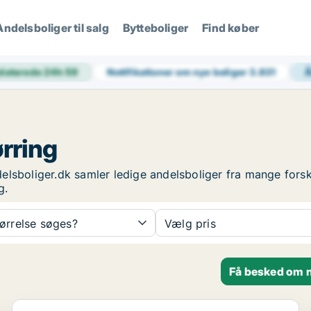
Andelsboliger til salg
Bytteboliger
Find køber
daterede 24h
59
Notifikationer om nye boliger
3.831
ørring
ndelsboliger.dk samler ledige andelsboliger fra mange fors
g.
tørrelse søges?
Vælg pris
Få besked om n
Andelsbolig i Hjørring