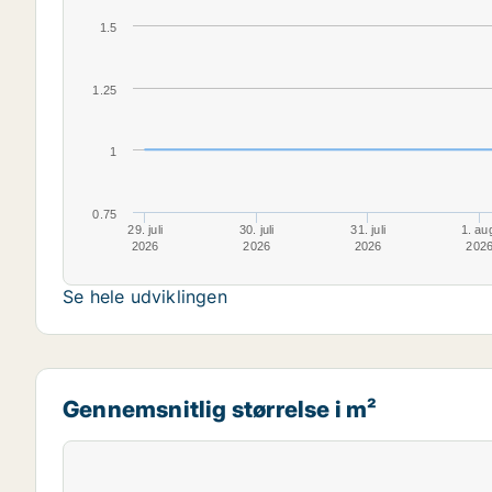
1.5
1.25
1
0.75
29. juli
30. juli
31. juli
1. au
2026
2026
2026
202
Se hele udviklingen
Gennemsnitlig størrelse i m²