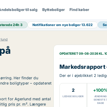
Andelsboliger til salg
Bytteboliger
Find køber
aterede 24h
3
Notifikationer om nye boliger
13.622
Se
rlund
 på
OPDATERET 09-08-2026 KL. 1
Markedsrapport 
Der er i øjeblikket 2 ledi
ørring. Her finder du
 andre boligtyper – opdateret
2
+100
LEDIGE BOLIGER
ÆNDRING
port for Agerlund med antal
SENESTE 
DAGE
tlig pris pr. m². Længere