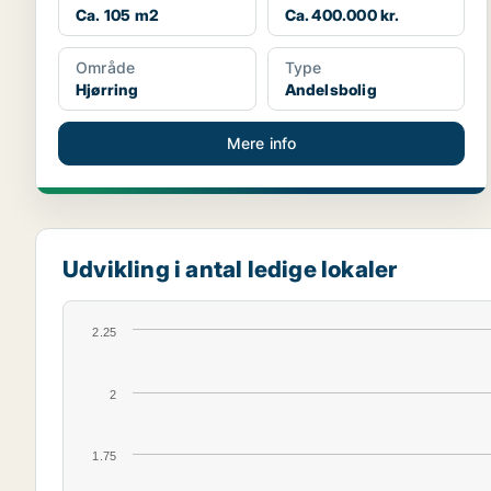
Ca. 105 m2
Ca. 400.000 kr.
Område
Type
Hjørring
Andelsbolig
Mere info
Udvikling i antal ledige lokaler
2.25
2
1.75