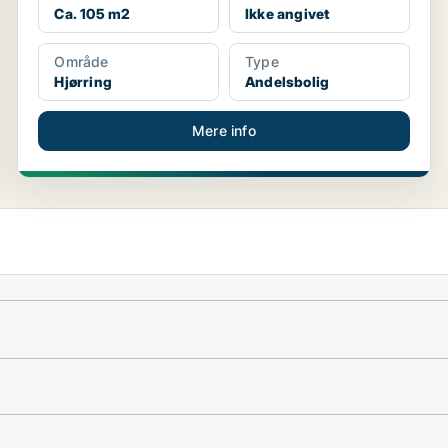
Ca. 105 m2
Ikke angivet
Område
Type
Hjørring
Andelsbolig
Mere info