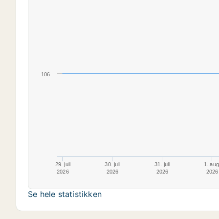
106
29. juli
30. juli
31. juli
1. aug
2026
2026
2026
2026
Se hele statistikken