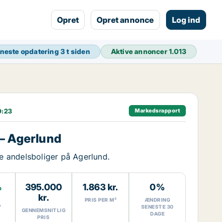
Opret
Opret annonce
Log ind
neste opdatering
3 t siden
Aktive annoncer
1.013
0:23
Markedsrapport
– Agerlund
ge andelsboliger på Agerlund.
%
395.000
1.863 kr.
0%
kr.
PRIS PER M²
ÆNDRING
7
SENESTE 30
GENNEMSNITLIG
DAGE
PRIS