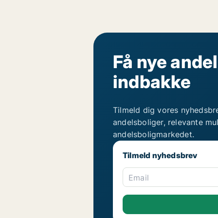
Få nye andel
indbakke
Tilmeld dig vores nyhedsbr
andelsboliger, relevante mu
andelsboligmarkedet.
Tilmeld nyhedsbrev
Email