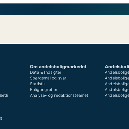
Om andelsboligmarkedet
Andelsboli
Data & Indsigter
Andelsbolige
Spørgsmål og svar
Andelsboliger
Statistik
Andelsbolige
Boligbegreber
Andelsboliger
ærdi
Analyse- og redaktionsteamet
Andelsboliger
S)