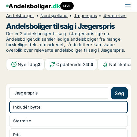
Andelsboliger
.dk
LIVE
Andelsboliger
Nordsjælland
Jægerspris
4-værelses
Andelsboliger til salg i Jægerspris
Der er 2 andelsboliger til salg i Jægerspris lige nu.
Andelsboliger.dk samler ledige andelsboliger fra mange
forskellige dele af markedet, så du lettere kan skabe
overblik over relevante andelsboliger til salg i Jægerspris.
Nye i dag
2
Opdaterede 24h
3
Notifikatione
Jægerspris
Søg
Inkludér bytte
Størrelse
Pris