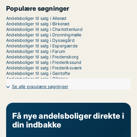
Populære søgninger
Andelsboliger til salg i Allerød
Andelsboliger til salg i Birkerød
Andelsboliger til salg i Charlottenlund
Andelsboliger til salg i Dronningmølle
Andelsboliger til salg i Dyssegård
Andelsboliger til salg i Espergærde
Andelsboliger til salg i Farum
Andelsboliger til salg i Fredensborg
Andelsboliger til salg i Frederikssund
Andelsboliger til salg i Frederiksværk
Andelsboliger til salg i Gentofte
Andelsboliger til salg i Gilleleje
Andelsboliger til salg i Græsted
Se alle populære søgninger
Andelsboliger til salg i Gørløse
Andelsboliger til salg i Hellebæk
Andelsboliger til salg i Helsinge
Andelsboliger til salg i Helsingør
Andelsboliger til salg i Hillerød
Få nye andelsboliger direkte i
Andelsboliger til salg i Holte
din indbakke
Andelsboliger til salg i Hornbæk
Andelsboliger til salg i Humlebæk
Andelsboliger til salg i Hundested