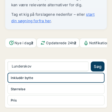
kan være relevante alternativer for dig.
Tag et kig på forslagene nedenfor – eller
start
din søgning forfra her
.
Nye i dag
2
Opdaterede 24h
2
Notifikatione
Lunderskov
Søg
Inkludér bytte
Størrelse
Pris