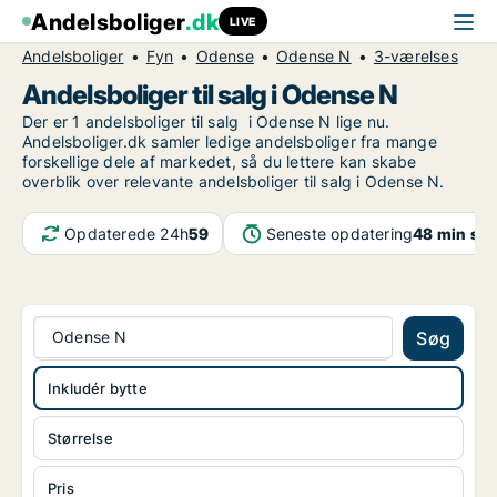
Andelsboliger
.dk
LIVE
Andelsboliger
Fyn
Odense
Odense N
3-værelses
Andelsboliger til salg i Odense N
Der er 1 andelsboliger til salg i Odense N lige nu.
Andelsboliger.dk samler ledige andelsboliger fra mange
forskellige dele af markedet, så du lettere kan skabe
overblik over relevante andelsboliger til salg i Odense N.
Opdaterede 24h
59
Seneste opdatering
48 min sid
Odense N
Søg
Inkludér bytte
Størrelse
Pris