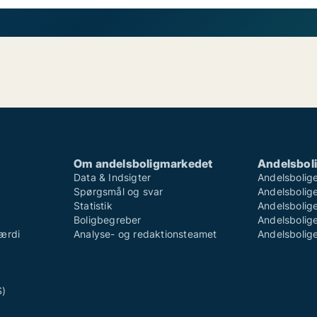
Om andelsboligmarkedet
Andelsboli
Data & Indsigter
Andelsbolige
Spørgsmål og svar
Andelsboliger
Statistik
Andelsbolige
Boligbegreber
Andelsboliger
ærdi
Analyse- og redaktionsteamet
Andelsboliger
S)