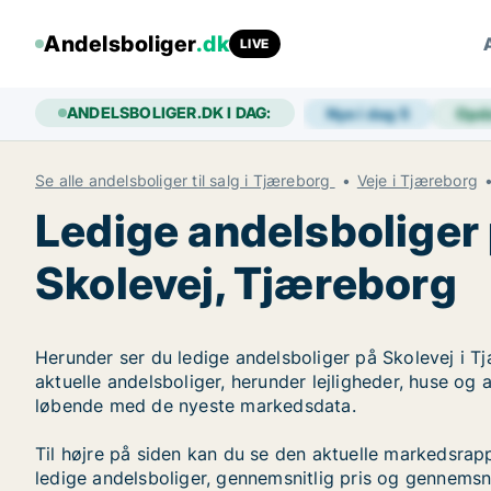
Andelsboliger
.dk
LIVE
ANDELSBOLIGER.DK I DAG:
Nye i dag
5
Opd
Se alle andelsboliger til salg i Tjæreborg
Veje i Tjæreborg
Ledige andelsboliger
Skolevej, Tjæreborg
Herunder ser du ledige andelsboliger på Skolevej i T
aktuelle andelsboliger, herunder lejligheder, huse og
løbende med de nyeste markedsdata.
Til højre på siden kan du se den aktuelle markedsrap
ledige andelsboliger, gennemsnitlig pris og gennemsni