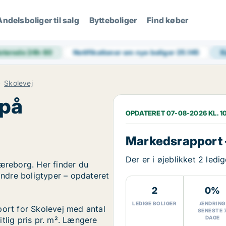
Andelsboliger til salg
Bytteboliger
Find køber
aterede 24h
60
Notifikationer om nye boliger
25.145
K
Skolevej
 på
OPDATERET 07-08-2026 KL. 1
Markedsrapport 
Der er i øjeblikket 2 ledi
jæreborg. Her finder du
 andre boligtyper – opdateret
2
0%
LEDIGE BOLIGER
ÆNDRING
port for Skolevej med antal
SENESTE 
DAGE
tlig pris pr. m². Længere