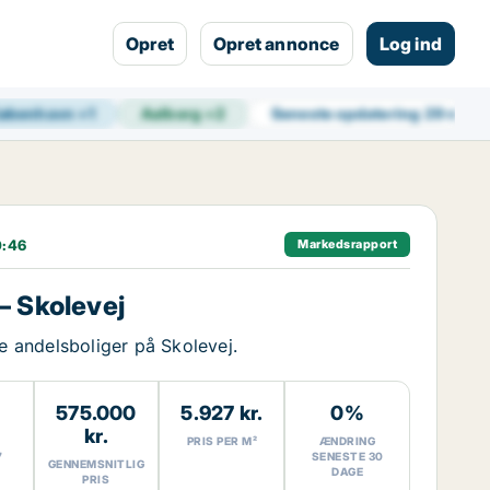
Opret
Opret annonce
Log ind
øbenhavn
+
1
Aalborg
+
2
Seneste opdatering
29 min s
0:46
Markedsrapport
– Skolevej
ge andelsboliger på Skolevej.
575.000
5.927 kr.
0%
kr.
PRIS PER M²
ÆNDRING
7
SENESTE 30
GENNEMSNITLIG
DAGE
PRIS