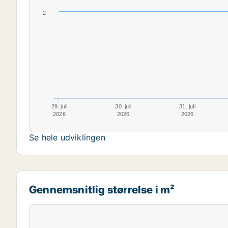
2
29. juli
30. juli
31. juli
2026
2026
2026
Se hele udviklingen
Gennemsnitlig størrelse i m²