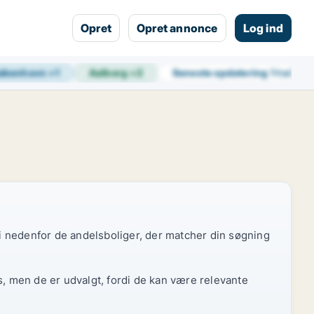
Opret
Opret annonce
Log ind
øbenhavn
+
1
Aalborg
+
2
Seneste opdatering
1 t siden
 vi nedenfor de andelsboliger, der matcher din søgning
s, men de er udvalgt, fordi de kan være relevante