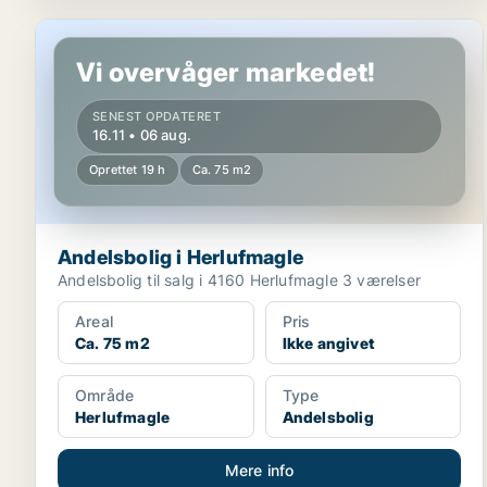
Andelsbolig i Herlufmagle
Vi overvåger markedet!
SENEST OPDATERET
16.11 • 06 aug.
Oprettet 19 h
Ca. 75 m2
Andelsbolig i Herlufmagle
Andelsbolig til salg i 4160 Herlufmagle 3 værelser
Areal
Pris
Ca. 75 m2
Ikke angivet
Område
Type
Herlufmagle
Andelsbolig
Mere info