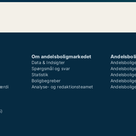
Om andelsboligmarkedet
Andelsboli
Data & Indsigter
Andelsbolige
Spørgsmål og svar
Andelsboliger
Statistik
Andelsbolige
Boligbegreber
Andelsboliger
ærdi
Analyse- og redaktionsteamet
Andelsboliger
S)