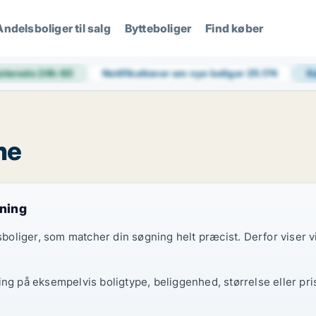
Andelsboliger til salg
Bytteboliger
Find køber
aterede 24h
60
Notifikationer om nye boliger
25.174
K
ne
gning
elsboliger, som matcher din søgning helt præcist. Derfor viser
ing på eksempelvis boligtype, beliggenhed, størrelse eller pri