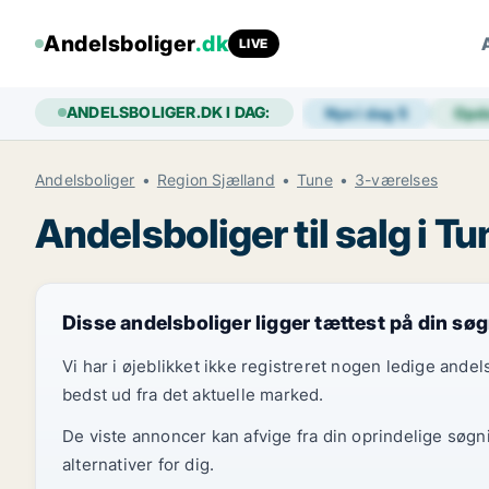
Andelsboliger
.dk
LIVE
ANDELSBOLIGER.DK I DAG:
Nye i dag
5
Opd
Andelsboliger
Region Sjælland
Tune
3-værelses
Andelsboliger til salg i Tu
Disse andelsboliger ligger tættest på din sø
Vi har i øjeblikket ikke registreret nogen ledige and
bedst ud fra det aktuelle marked.
De viste annoncer kan afvige fra din oprindelige søgn
alternativer for dig.