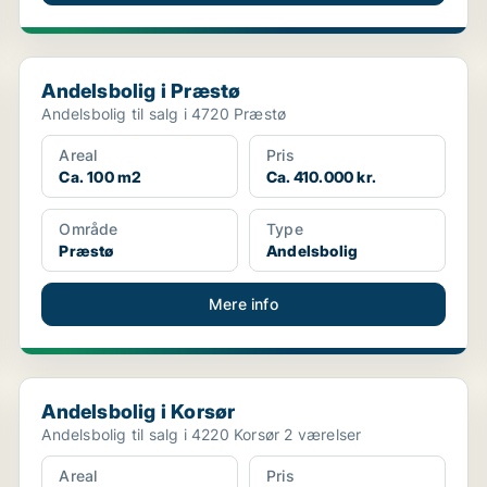
Andelsbolig i Præstø
Andelsbolig i Præstø
Andelsbolig til salg i 4720 Præstø
Areal
Pris
Ca. 100 m2
Ca. 410.000 kr.
Område
Type
Præstø
Andelsbolig
Mere info
Andelsbolig i Korsør
Andelsbolig i Korsør
Andelsbolig til salg i 4220 Korsør 2 værelser
Areal
Pris