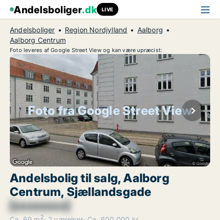
Andelsboliger
.dk
LIVE
Andelsboliger
Region Nordjylland
Aalborg
Aalborg Centrum
Foto leveres af Google Street View og kan være upræcist:
Foto fra Google Street View
Andelsbolig til salg, Aalborg
Centrum, Sjællandsgade
[xxxxxxxx]
2
Ca. 60 m
2 værelser
Ca. 600.000 kr.