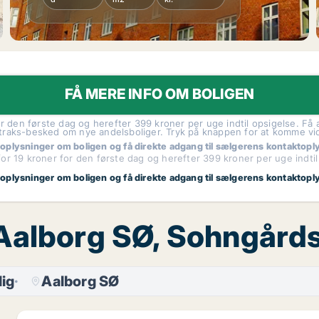
FÅ MERE INFO OM BOLIGEN
r den første dag og herefter 399 kroner per uge indtil opsigelse. Få a
traks-besked om nye andelsboliger. Tryk på knappen for at komme vi
 oplysninger om boligen og få direkte adgang til sælgerens kontaktopl
or 19 kroner for den første dag og herefter 399 kroner per uge indtil
 oplysninger om boligen og få direkte adgang til sælgerens kontaktopl
, Aalborg SØ, Sohngår
ig
Aalborg SØ