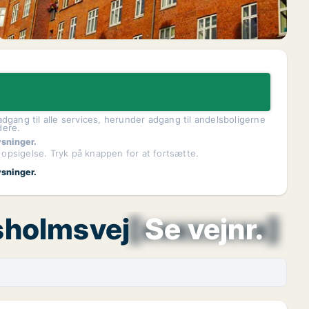
dgang til alle services, herunder adgang til andelsboligerne
dere.
ysninger.
 opsigelse. Tryk på knappen for at fortsætte.
ysninger.
dsholmsvej
[xxxxxxxx]
Se vejnr.