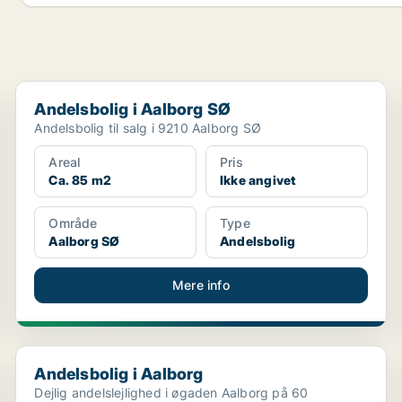
Andelsbolig i Aalborg SØ
Andelsbolig i Aalborg SØ
Andelsbolig til salg i 9210 Aalborg SØ
Areal
Pris
Ca. 85 m2
Ikke angivet
Område
Type
Aalborg SØ
Andelsbolig
Mere info
Andelsbolig i Aalborg
Andelsbolig i Aalborg
Dejlig andelslejlighed i øgaden Aalborg på 60