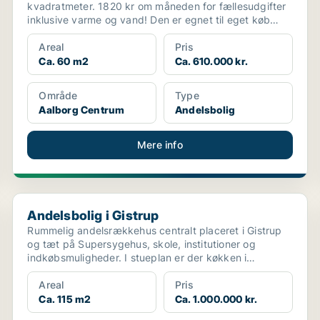
kvadratmeter. 1820 kr om måneden for fællesudgifter
inklusive varme og vand! Den er egnet til eget køb
eller fo...
Areal
Pris
Ca. 60 m2
Ca. 610.000 kr.
Område
Type
Aalborg Centrum
Andelsbolig
Mere info
Andelsbolig i Gistrup
Andelsbolig i Gistrup
Rummelig andelsrækkehus centralt placeret i Gistrup
og tæt på Supersygehus, skole, institutioner og
indkøbsmuligheder. I stueplan er der køkken i
forbindels...
Areal
Pris
Ca. 115 m2
Ca. 1.000.000 kr.