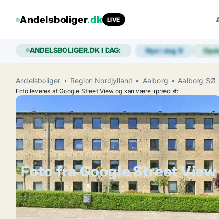
Andelsboliger
.dk
LIVE
ANDELSBOLIGER.DK I DAG:
Nye i dag
9
Opd
Andelsboliger
Region Nordjylland
Aalborg
Aalborg SØ
Foto leveres af Google Street View og kan være upræcist:
Foto fra Google Street View