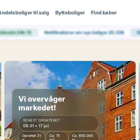
Andelsboliger til salg
Bytteboliger
Find køber
aterede 24h
13
Notifikationer om nye boliger
25.338
Vi overvåger
markedet!
SENEST OPDATERET
09.01 • 17 jul.
Oprettet 21
Ca. 75
Ca. 600.000
d
m2
kr.