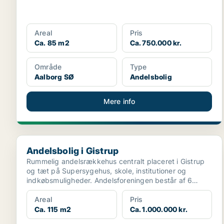
Areal
Pris
Ca. 85 m2
Ca. 750.000 kr.
Område
Type
Aalborg SØ
Andelsbolig
Mere info
Andelsbolig i Gistrup
Andelsbolig i Gistrup
Rummelig andelsrækkehus centralt placeret i Gistrup
og tæt på Supersygehus, skole, institutioner og
indkøbsmuligheder. Andelsforeningen består af 6
andele o...
Areal
Pris
Ca. 115 m2
Ca. 1.000.000 kr.