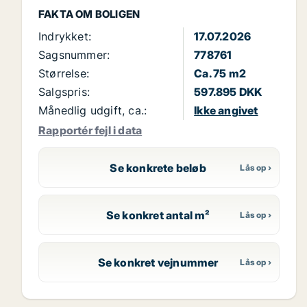
FAKTA OM BOLIGEN
Indrykket:
17.07.2026
Sagsnummer:
778761
Størrelse:
Ca. 75 m2
Salgspris:
597.895 DKK
Månedlig udgift, ca.:
Ikke angivet
Rapportér fejl i data
Se konkrete beløb
Se konkret antal m²
Se konkret vejnummer