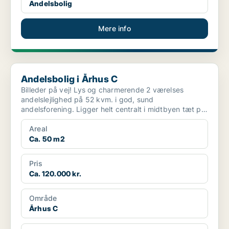
Andelsbolig
Mere info
Andelsbolig i Århus C
Andelsbolig i Århus C
Billeder på vej! Lys og charmerende 2 værelses
andelslejlighed på 52 kvm. i god, sund
andelsforening. Ligger helt centralt i midtbyen tæt på
alt. Lejl...
Areal
Ca. 50 m2
Pris
Ca. 120.000 kr.
Område
Århus C