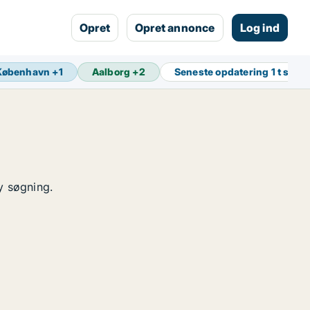
Opret
Opret annonce
Log ind
København
+
1
Aalborg
+
2
Seneste opdatering
1 t side
y søgning.