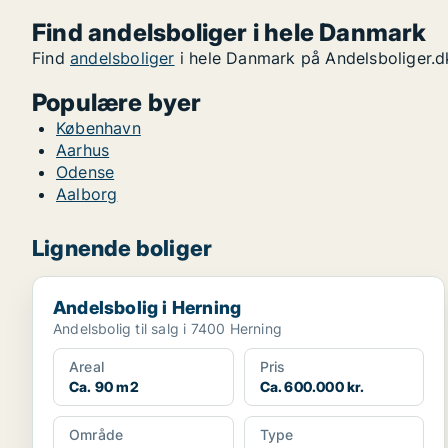
Find andelsboliger i hele Danmark
Find
andelsboliger
i hele Danmark på Andelsboliger.d
Populære byer
København
Aarhus
Odense
Aalborg
Lignende boliger
Andelsbolig i Herning
Andelsbolig i Herning
Andelsbolig til salg i 7400 Herning
Areal
Pris
Ca. 90 m2
Ca. 600.000 kr.
Område
Type