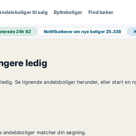
Andelsboliger til salg
Bytteboliger
Find køber
aterede 24h
62
Notifikationer om nye boliger
25.338
ngere ledig
edig. Se lignende andelsboliger herunder, eller start en n
ye andelsboliger matcher din søgning.