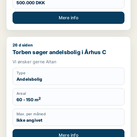
500.000 DKK
Mere info
26 d siden
Torben søger andelsbolig i Århus C
Torben søger andelsbolig i Århus C
Vi ønsker gerne Altan
Type
Andelsbolig
Areal
2
60 - 150 m
Max. per måned
Ikke angivet
Mere info