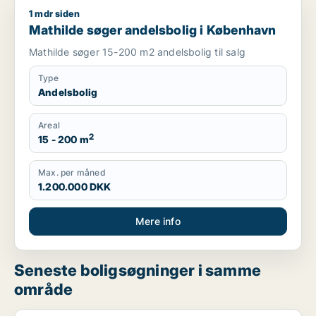
1 mdr siden
Mathilde søger andelsbolig i København
Mathilde søger andelsbolig i København
Mathilde søger 15-200 m2 andelsbolig til salg
Type
Andelsbolig
Areal
2
15 - 200 m
Max. per måned
1.200.000 DKK
Mere info
Seneste boligsøgninger i samme
område