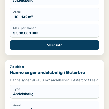
Andelsbolig
Areal
2
110 - 132 m
Max. per måned
3.500.000 DKK
Mere info
7 d siden
Hanne søger andelsbolig i Østerbro
Hanne søger andelsbolig i Østerbro
Hanne søger 90-150 m2 andelsbolig i Østerbro til salg
Type
Andelsbolig
Areal