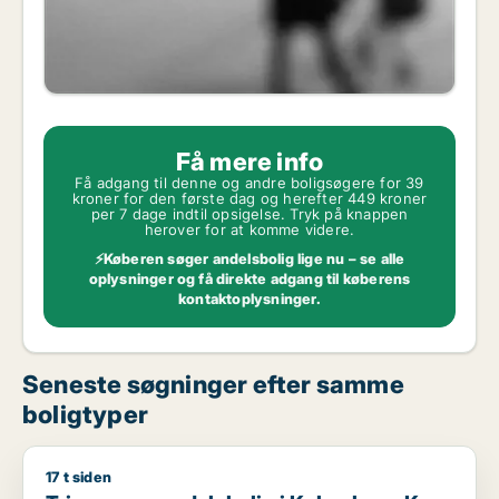
Få mere info
Få adgang til denne og andre boligsøgere for 39
kroner for den første dag og herefter 449 kroner
per 7 dage indtil opsigelse. Tryk på knappen
herover for at komme videre.
⚡Køberen søger andelsbolig lige nu – se alle
oplysninger og få direkte adgang til køberens
kontaktoplysninger.
Seneste søgninger efter samme
boligtyper
17 t siden
Trine søger andelsbolig i København K, Vesterbro eller Frede