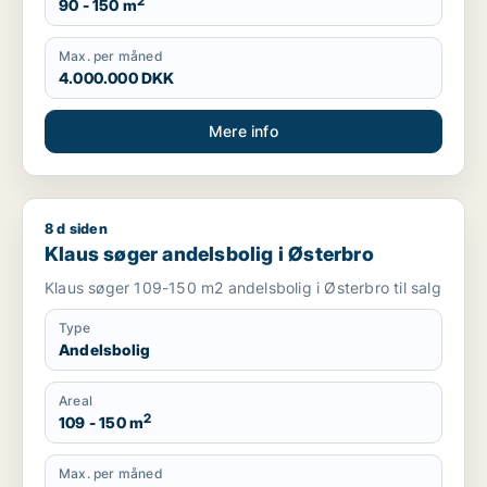
2
90 - 150 m
Max. per måned
4.000.000 DKK
Mere info
8 d siden
Klaus søger andelsbolig i Østerbro
Klaus søger andelsbolig i Østerbro
Klaus søger 109-150 m2 andelsbolig i Østerbro til salg
Type
Andelsbolig
Areal
2
109 - 150 m
Max. per måned