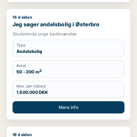
14 d siden
Jeg søger andelsbolig i Østerbro
Jeg søger andelsbolig i Østerbro
Studerende unge badeværelse
Type
Andelsbolig
Areal
2
50 - 200 m
Max. per måned
1.500.000 DKK
Mere info
18 d siden
Melissa søger andelsbolig i Østerbro