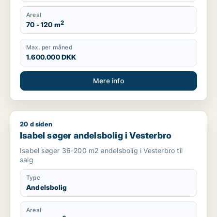
Areal
2
70 - 120 m
Max. per måned
1.600.000 DKK
Mere info
20 d siden
Isabel søger andelsbolig i Vesterbro
Isabel søger andelsbolig i Vesterbro
Isabel søger 36-200 m2 andelsbolig i Vesterbro til
salg
Type
Andelsbolig
Areal