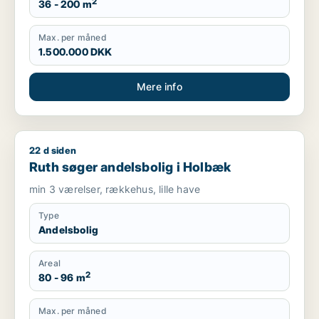
2
36 - 200 m
Max. per måned
1.500.000 DKK
Mere info
22 d siden
Ruth søger andelsbolig i Holbæk
Ruth søger andelsbolig i Holbæk
min 3 værelser, rækkehus, lille have
Type
Andelsbolig
Areal
2
80 - 96 m
Max. per måned