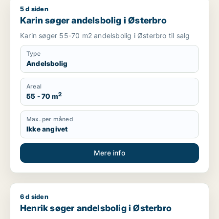
5 d siden
Karin søger andelsbolig i Østerbro
Karin søger andelsbolig i Østerbro
Karin søger 55-70 m2 andelsbolig i Østerbro til salg
Type
Andelsbolig
Areal
2
55 - 70 m
Max. per måned
Ikke angivet
Mere info
6 d siden
Henrik søger andelsbolig i Østerbro
Henrik søger andelsbolig i Østerbro