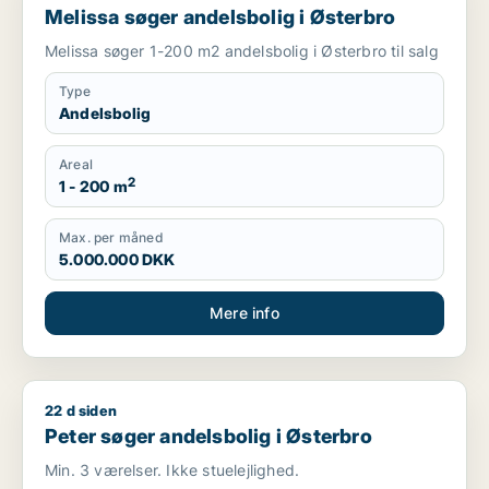
Melissa søger andelsbolig i Østerbro
Melissa søger 1-200 m2 andelsbolig i Østerbro til salg
Type
Andelsbolig
Areal
2
1 - 200 m
Max. per måned
5.000.000 DKK
Mere info
22 d siden
Peter søger andelsbolig i Østerbro
Peter søger andelsbolig i Østerbro
Min. 3 værelser. Ikke stuelejlighed.