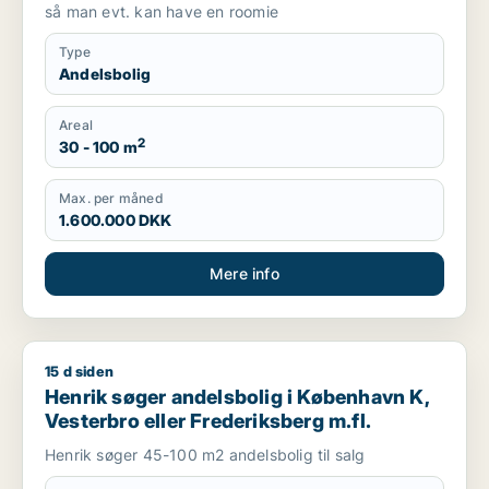
så man evt. kan have en roomie
Type
Andelsbolig
Areal
2
30 - 100 m
Max. per måned
1.600.000 DKK
Mere info
15 d siden
Henrik søger andelsbolig i København K, Vesterbro eller Fred
Henrik søger andelsbolig i København K,
Vesterbro eller Frederiksberg m.fl.
Henrik søger 45-100 m2 andelsbolig til salg