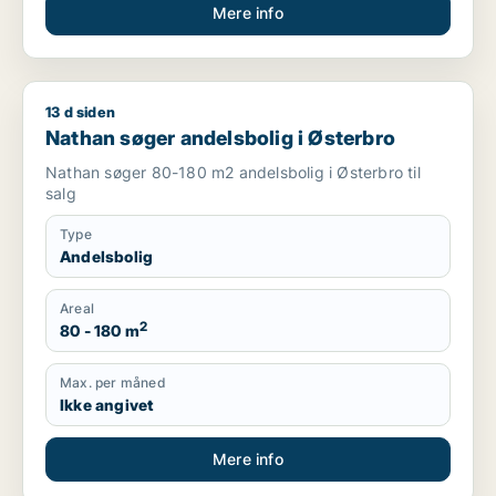
Mere info
13 d siden
Nathan søger andelsbolig i Østerbro
Nathan søger andelsbolig i Østerbro
Nathan søger 80-180 m2 andelsbolig i Østerbro til
salg
Type
Andelsbolig
Areal
2
80 - 180 m
Max. per måned
Ikke angivet
Mere info