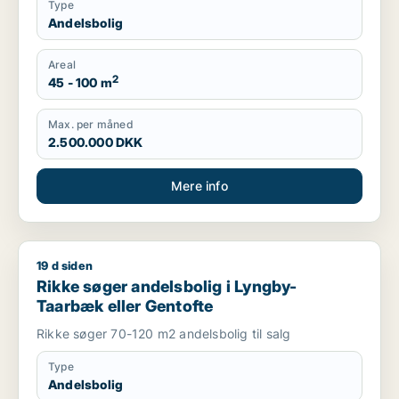
Type
Andelsbolig
Areal
2
45 - 100 m
Max. per måned
2.500.000 DKK
Mere info
19 d siden
Rikke søger andelsbolig i Lyngby-Taarbæk eller Gentofte
Rikke søger andelsbolig i Lyngby-
Taarbæk eller Gentofte
Rikke søger 70-120 m2 andelsbolig til salg
Type
Andelsbolig