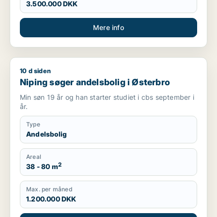
3.500.000 DKK
Mere info
10 d siden
Niping søger andelsbolig i Østerbro
Niping søger andelsbolig i Østerbro
Min søn 19 år og han starter studiet i cbs september i
år.
Type
Andelsbolig
Areal
2
38 - 80 m
Max. per måned
1.200.000 DKK