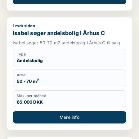
1 mdr siden
Isabel søger andelsbolig i Århus C
Isabel søger andelsbolig i Århus C
Isabel søger 50-70 m2 andelsbolig i Århus C til salg
Type
Andelsbolig
Areal
2
50 - 70 m
Max. per måned
65.000 DKK
Mere info