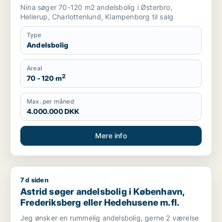
Nina søger 70-120 m2 andelsbolig i Østerbro,
Hellerup, Charlottenlund, Klampenborg til salg
Type
Andelsbolig
Areal
2
70 - 120 m
Max. per måned
4.000.000 DKK
Mere info
7 d siden
Astrid søger andelsbolig i København, Frederiksberg eller H
Astrid søger andelsbolig i København,
Frederiksberg eller Hedehusene m.fl.
Jeg ønsker en rummelig andelsbolig, gerne 2 værelse