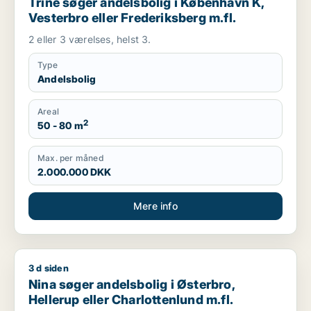
Trine søger andelsbolig i København K,
Vesterbro eller Frederiksberg m.fl.
2 eller 3 værelses, helst 3.
Type
Andelsbolig
Areal
2
50 - 80 m
Max. per måned
2.000.000 DKK
Mere info
3 d siden
Nina søger andelsbolig i Østerbro, Hellerup eller Charlottenlu
Nina søger andelsbolig i Østerbro,
Hellerup eller Charlottenlund m.fl.