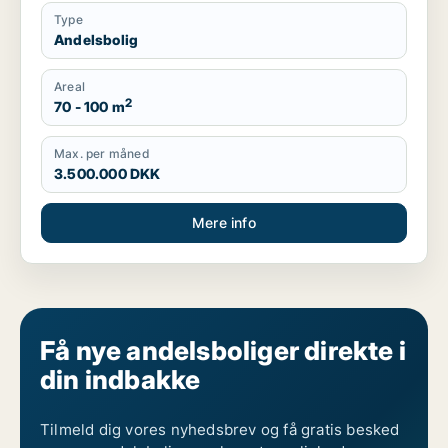
Type
Andelsbolig
Areal
2
70 - 100 m
Max. per måned
3.500.000 DKK
Mere info
Få nye andelsboliger direkte i
din indbakke
Tilmeld dig vores nyhedsbrev og få gratis besked