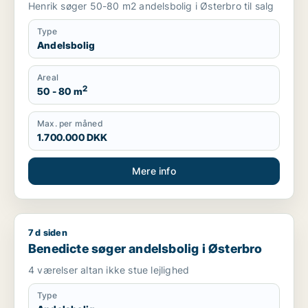
Henrik søger 50-80 m2 andelsbolig i Østerbro til salg
Type
Andelsbolig
Areal
2
50 - 80 m
Max. per måned
1.700.000 DKK
Mere info
7 d siden
Benedicte søger andelsbolig i Østerbro
Benedicte søger andelsbolig i Østerbro
4 værelser altan ikke stue lejlighed
Type