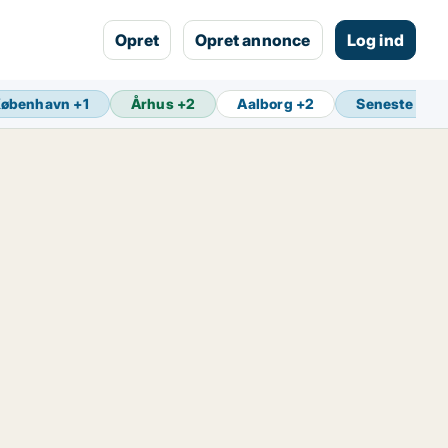
Opret
Opret annonce
Log ind
København
+
1
Århus
+
2
Aalborg
+
2
Seneste opd