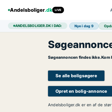
Andelsboliger
.dk
LIVE
ANDELSBOLIGER.DK I DAG:
Nye i dag
9
Opd
Søgeannoncen
Søgeannoncen findes ikke. Kom hu
Se alle boligsøgere
Opret en bolig-annonce
Andelsboliger.dk er en af de stør