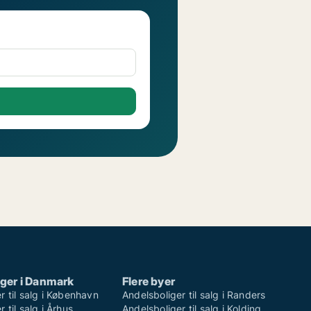
ger i Danmark
Flere byer
r til salg i København
Andelsboliger til salg i Randers
 til salg i Århus
Andelsboliger til salg i Kolding