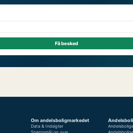
Om andelsboligmarkedet
Andelsboli
Data & Indsigter
Andelsbolige
Spørgsmål og svar
Andelsboliger