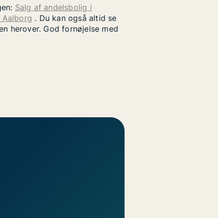
gen:
Salg af andelsbolig i
i Aalborg
. Du kan også altid se
uen herover. God fornøjelse med