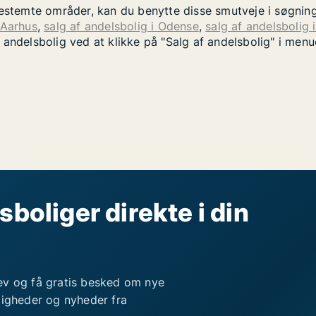
bestemte områder, kan du benytte disse smutveje i søgnin
 Aarhus
,
salg af andelsbolig i Odense
,
salg af andelsbolig 
 andelsbolig ved at klikke på "Salg af andelsbolig" i men
sboliger direkte i din
ev og få gratis besked om nye
ligheder og nyheder fra