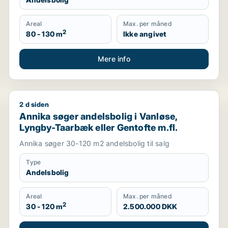
Areal
Max. per måned
2
80 - 130 m
Ikke angivet
Mere info
2 d siden
Annika søger andelsbolig i Vanløse, Lyngby-Taarbæk 
Annika søger andelsbolig i Vanløse,
Lyngby-Taarbæk eller Gentofte m.fl.
Annika søger 30-120 m2 andelsbolig til salg
Type
Andelsbolig
Areal
Max. per måned
2
30 - 120 m
2.500.000 DKK