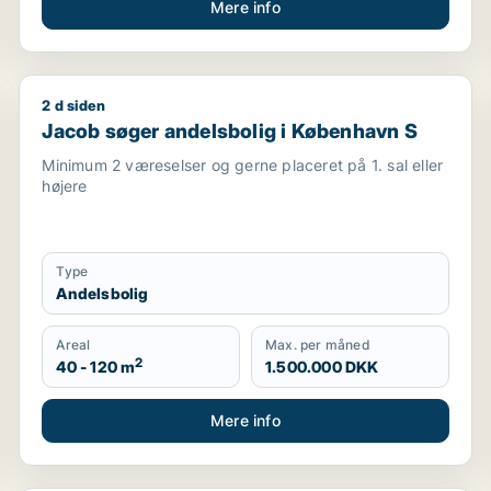
Mere info
2 d siden
berg eller Ørestad
Jacob søger andelsbolig i København S
Jacob søger andelsbolig i København S
Minimum 2 væreselser og gerne placeret på 1. sal eller
højere
Type
Andelsbolig
Areal
Max. per måned
2
40 - 120 m
1.500.000 DKK
Mere info