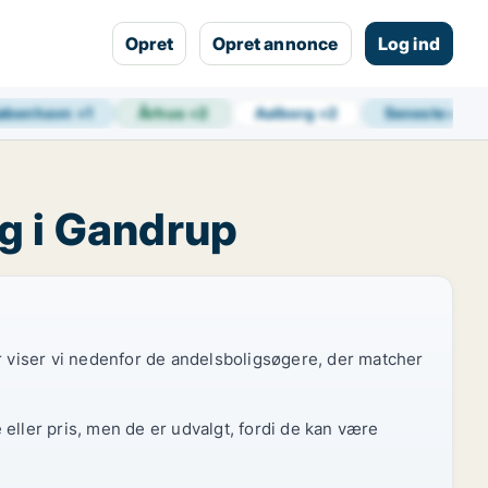
Opret
Opret annonce
Log ind
øbenhavn
+
1
Århus
+
2
Aalborg
+
2
Seneste opda
lg i Gandrup
or viser vi nedenfor de andelsboligsøgere, der matcher
eller pris, men de er udvalgt, fordi de kan være