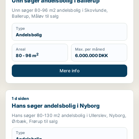
Unn søger andelsbolig i Ballerup
Unn søger 80-96 m2 andelsbolig i Skovlunde,
Ballerup, Måløv til salg
Type
Andelsbolig
Areal
Max. per måned
2
80 - 96 m
6.000.000 DKK
Mere info
1 d siden
Hans søger andelsbolig i Nyborg
Hans søger andelsbolig i Nyborg
Hans søger 80-130 m2 andelsbolig i Ullerslev, Nyborg,
Ørbæk, Frørup til salg
Type
Andelsbolig