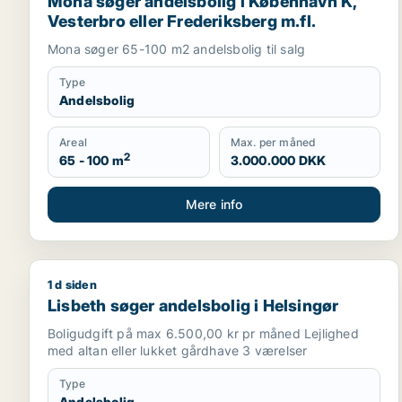
Mona søger andelsbolig i København K,
Vesterbro eller Frederiksberg m.fl.
Mona søger 65-100 m2 andelsbolig til salg
Type
Andelsbolig
Areal
Max. per måned
2
65 - 100 m
3.000.000 DKK
Mere info
1 d siden
Lisbeth søger andelsbolig i Helsingør
Lisbeth søger andelsbolig i Helsingør
Boligudgift på max 6.500,00 kr pr måned Lejlighed
med altan eller lukket gårdhave 3 værelser
Type
Andelsbolig