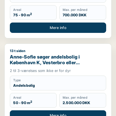
Areal
Max. per måned
2
75 - 90 m
700.000 DKK
Mere info
13 t siden
Anne-Sofie søger andelsbolig i København K, Vesterbr
Anne-Sofie søger andelsbolig i
København K, Vesterbro eller
Frederiksberg m.fl.
2 til 3-værelses som ikke er for dyr
Type
Andelsbolig
Areal
Max. per måned
2
50 - 90 m
2.500.000 DKK
Mere info