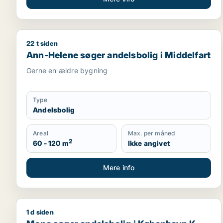
22 t siden
Ann-Helene søger andelsbolig i Middelfart
Ann-Helene søger andelsbolig i Middelfart
Gerne en ældre bygning
Type
Andelsbolig
Areal
Max. per måned
2
60 - 120 m
Ikke angivet
Mere info
1 d siden
Mona søger andelsbolig i København K, Vesterbro el