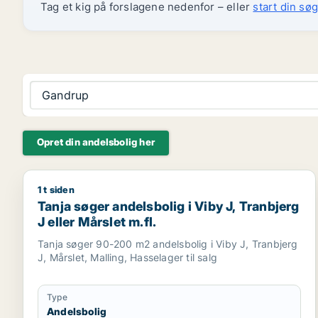
Tag et kig på forslagene nedenfor – eller
start din søg
Gandrup
Opret din andelsbolig her
1 t siden
Tanja søger andelsbolig i Viby J, Tranbjerg J eller M
Tanja søger andelsbolig i Viby J, Tranbjerg
J eller Mårslet m.fl.
Tanja søger 90-200 m2 andelsbolig i Viby J, Tranbjerg
J, Mårslet, Malling, Hasselager til salg
Type
Andelsbolig