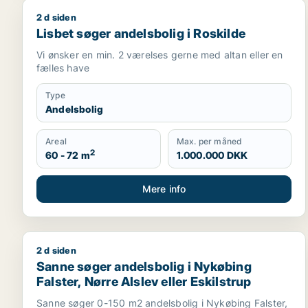
2 d siden
Lisbet søger andelsbolig i Roskilde
Lisbet søger andelsbolig i Roskilde
Vi ønsker en min. 2 værelses gerne med altan eller en
fælles have
Type
Andelsbolig
Areal
Max. per måned
2
60 - 72 m
1.000.000 DKK
Mere info
2 d siden
Sanne søger andelsbolig i Nykøbing Falster, Nørre A
Sanne søger andelsbolig i Nykøbing
Falster, Nørre Alslev eller Eskilstrup
Sanne søger 0-150 m2 andelsbolig i Nykøbing Falster,