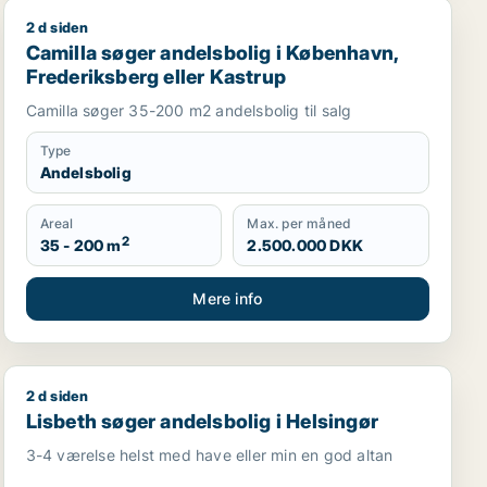
2 d siden
Camilla søger andelsbolig i København, Frederiksberg 
Camilla søger andelsbolig i København,
Frederiksberg eller Kastrup
Camilla søger 35-200 m2 andelsbolig til salg
Type
Andelsbolig
Areal
Max. per måned
2
35 - 200 m
2.500.000 DKK
Mere info
2 d siden
Lisbeth søger andelsbolig i Helsingør
Lisbeth søger andelsbolig i Helsingør
3-4 værelse helst med have eller min en god altan