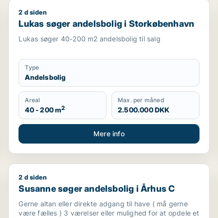
2 d siden
Lukas søger andelsbolig i Storkøbenhavn
Lukas søger andelsbolig i Storkøbenhavn
Lukas søger 40-200 m2 andelsbolig til salg
Type
Andelsbolig
Areal
Max. per måned
2
40 - 200 m
2.500.000 DKK
Mere info
2 d siden
lslev eller Eskilstrup
Susanne søger andelsbolig i Århus C
Susanne søger andelsbolig i Århus C
Gerne altan eller direkte adgang til have ( må gerne
være fælles ) 3 værelser eller mulighed for at opdele et