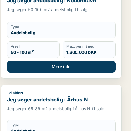
Jeg søger andelsbolig i København
Jeg søger 50-100 m2 andelsbolig til salg
Type
Andelsbolig
Areal
Max. per måned
2
50 - 100 m
1.600.000 DKK
Mere info
1 d siden
Jeg søger andelsbolig i Århus N
Jeg søger andelsbolig i Århus N
Jeg søger 65-89 m2 andelsbolig i Århus N til salg
Type
Andelsbolig