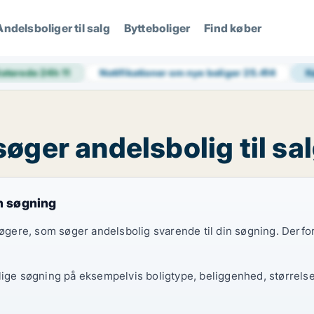
Andelsboliger til salg
Bytteboliger
Find køber
aterede 24h
11
Notifikationer om nye boliger
25.414
K
øger andelsbolig til sa
in søgning
gsøgere, som søger andelsbolig svarende til din søgning. Derf
lige søgning på eksempelvis boligtype, beliggenhed, størrelse 