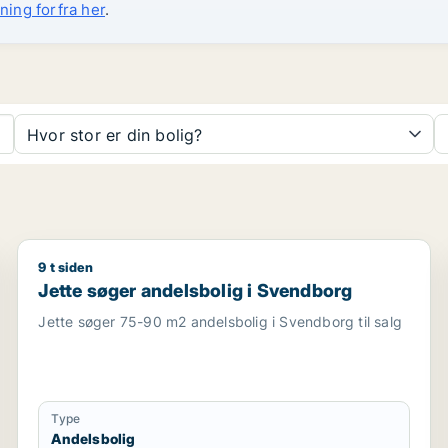
ning forfra her
.
Hvor stor er din bolig?
9 t siden
årslet m.fl.
Jette søger andelsbolig i Svendborg
Jette søger andelsbolig i Svendborg
Jette søger 75-90 m2 andelsbolig i Svendborg til salg
Type
Andelsbolig