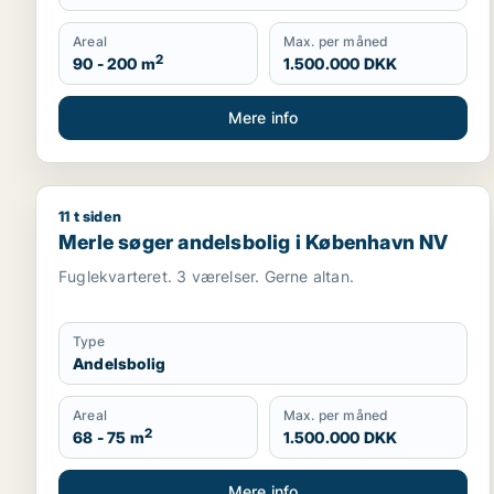
Areal
Max. per måned
2
90 - 200 m
1.500.000 DKK
Mere info
11 t siden
Merle søger andelsbolig i København NV
Merle søger andelsbolig i København NV
Fuglekvarteret. 3 værelser. Gerne altan.
Type
Andelsbolig
Areal
Max. per måned
2
68 - 75 m
1.500.000 DKK
Mere info