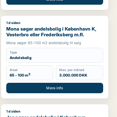
1 d siden
 SV eller Rødovre m.fl.
Mona søger andelsbolig i København K, Vesterbro eller
Mona søger andelsbolig i København K,
Vesterbro eller Frederiksberg m.fl.
Mona søger 65-100 m2 andelsbolig til salg
Type
Andelsbolig
Areal
Max. per måned
2
65 - 100 m
3.000.000 DKK
Mere info
1 d siden
Jeg søger andelsbolig i København