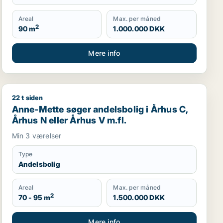
Areal
Max. per måned
2
90 m
1.000.000 DKK
Mere info
22 t siden
o eller Frederiksberg m.fl.
Anne-Mette søger andelsbolig i Århus C, Århus N eller 
Anne-Mette søger andelsbolig i Århus C,
Århus N eller Århus V m.fl.
Min 3 værelser
Type
Andelsbolig
Areal
Max. per måned
2
70 - 95 m
1.500.000 DKK
Mere info