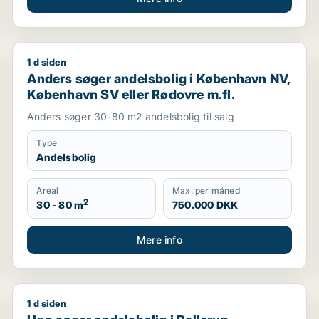
1 d siden
Anders søger andelsbolig i København NV, København
Anders søger andelsbolig i København NV,
København SV eller Rødovre m.fl.
Anders søger 30-80 m2 andelsbolig til salg
Type
Andelsbolig
Areal
Max. per måned
2
30 - 80 m
750.000 DKK
Mere info
1 d siden
ler Frederiksberg m.fl.
Unn søger andelsbolig i Ballerup