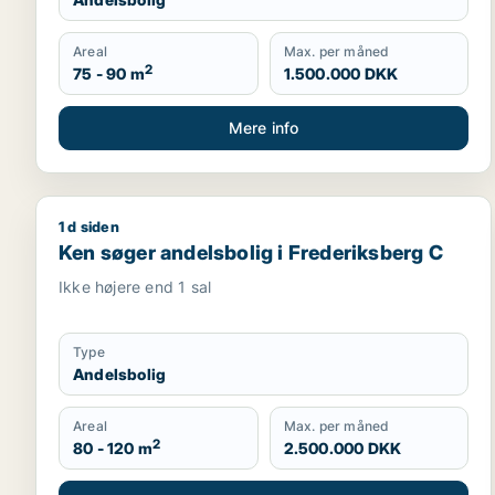
Areal
Max. per måned
2
75 - 90 m
1.500.000 DKK
Mere info
1 d siden
Ken søger andelsbolig i Frederiksberg C
Ken søger andelsbolig i Frederiksberg C
Ikke højere end 1 sal
Type
Andelsbolig
Areal
Max. per måned
2
80 - 120 m
2.500.000 DKK