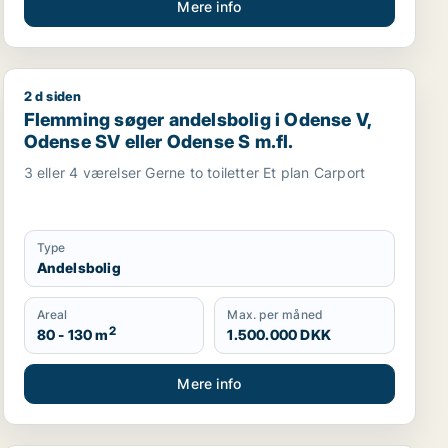
Mere info
2 d siden
Flemming søger andelsbolig i Odense V, Odense SV ell
Flemming søger andelsbolig i Odense V,
Odense SV eller Odense S m.fl.
3 eller 4 værelser Gerne to toiletter Et plan Carport
Type
Andelsbolig
Areal
Max. per måned
2
80 - 130 m
1.500.000 DKK
Mere info