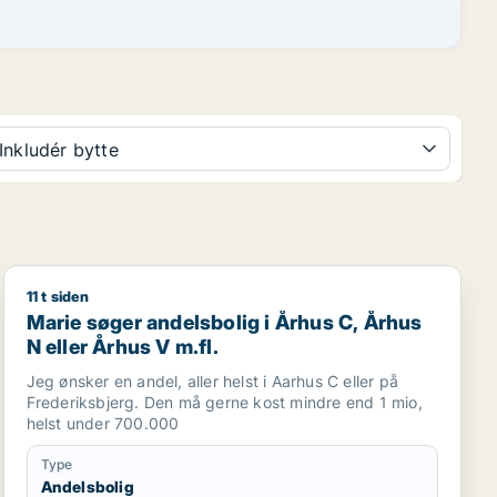
Inkludér bytte
11 t siden
Marie søger andelsbolig i Århus C, Århus N eller Århus 
Marie søger andelsbolig i Århus C, Århus
N eller Århus V m.fl.
Jeg ønsker en andel, aller helst i Aarhus C eller på
Frederiksbjerg. Den må gerne kost mindre end 1 mio,
helst under 700.000
Type
Andelsbolig