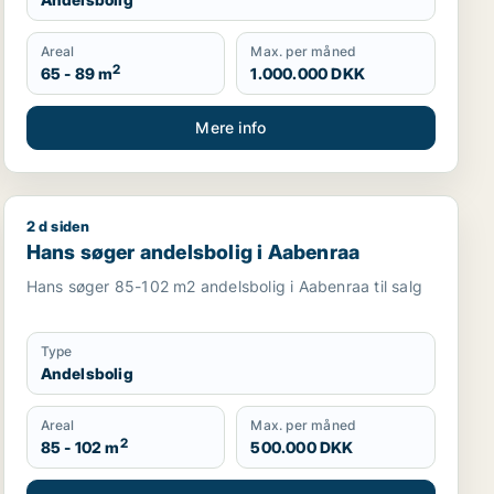
Areal
Max. per måned
2
65 - 89 m
1.000.000 DKK
Mere info
2 d siden
eller Gentofte m.fl.
Hans søger andelsbolig i Aabenraa
Hans søger andelsbolig i Aabenraa
Hans søger 85-102 m2 andelsbolig i Aabenraa til salg
Type
Andelsbolig
Areal
Max. per måned
2
85 - 102 m
500.000 DKK