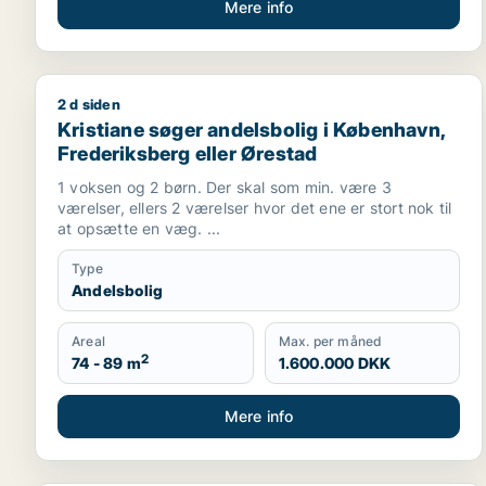
Mere info
2 d siden
Kristiane søger andelsbolig i København, Frederiks
Kristiane søger andelsbolig i København,
Frederiksberg eller Ørestad
1 voksen og 2 børn. Der skal som min. være 3
værelser, ellers 2 værelser hvor det ene er stort nok til
at opsætte en væg. ...
Type
Andelsbolig
Areal
Max. per måned
2
74 - 89 m
1.600.000 DKK
Mere info