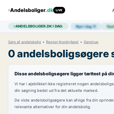
Andelsboliger
.dk
LIVE
ANDELSBOLIGER.DK I DAG:
Nye i dag
11
Opd
Salg af andelsbolig
Region Nordjylland
Gandrup
0 andelsboligsøgere s
Disse andelsboligsøgere ligger tættest på d
Vi har i øjeblikket ikke registreret nogen andelsboli
din søgning bedst ud fra det aktuelle marked.
De viste andelsboligsøgere kan afvige fra din oprinde
relevante alternativer for din andelsbolig.