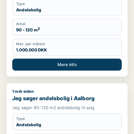
Type
Andelsbolig
Areal
2
90 - 120 m
Max. per måned
1.000.000 DKK
Mere info
1 mdr siden
Jeg søger andelsbolig i Aalborg
Jeg søger andelsbolig i Aalborg
Jeg søger 80-120 m2 andelsbolig til salg
Type
Andelsbolig