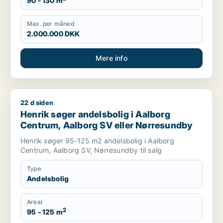
90 - 130 m
Max. per måned
2.000.000 DKK
Mere info
22 d siden
Henrik søger andelsbolig i Aalborg Centrum, Aalborg SV ell
Henrik søger andelsbolig i Aalborg
Centrum, Aalborg SV eller Nørresundby
Henrik søger 95-125 m2 andelsbolig i Aalborg
Centrum, Aalborg SV, Nørresundby til salg
Type
Andelsbolig
Areal
2
95 - 125 m