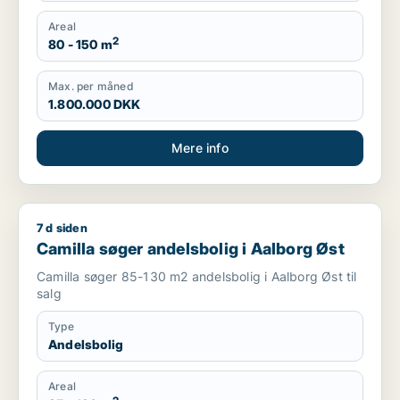
Areal
2
80 - 150 m
Max. per måned
1.800.000 DKK
Mere info
7 d siden
Camilla søger andelsbolig i Aalborg Øst
Camilla søger andelsbolig i Aalborg Øst
Camilla søger 85-130 m2 andelsbolig i Aalborg Øst til
salg
Type
Andelsbolig
Areal