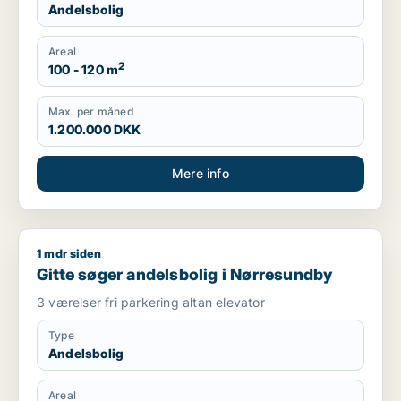
Andelsbolig
Areal
2
100 - 120 m
Max. per måned
1.200.000 DKK
Mere info
1 mdr siden
Gitte søger andelsbolig i Nørresundby
Gitte søger andelsbolig i Nørresundby
3 værelser fri parkering altan elevator
Type
Andelsbolig
Areal