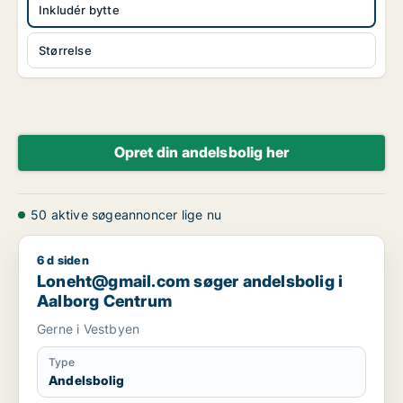
Inkludér bytte
Størrelse
Opret din andelsbolig her
50 aktive søgeannoncer lige nu
6 d siden
Loneht@gmail.com søger andelsbolig i Aalborg Centrum
Loneht@gmail.com søger andelsbolig i
Aalborg Centrum
Gerne i Vestbyen
Type
Andelsbolig