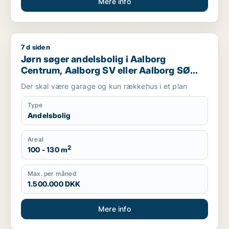
Mere info
7 d siden
Jørn søger andelsbolig i Aalborg Centrum, Aalborg SV eller 
Jørn søger andelsbolig i Aalborg
Centrum, Aalborg SV eller Aalborg SØ
m.fl.
Der skal være garage og kun rækkehus i et plan
Type
Andelsbolig
Areal
2
100 - 130 m
Max. per måned
1.500.000 DKK
Mere info