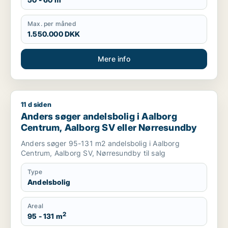
Max. per måned
1.550.000 DKK
Mere info
11 d siden
Anders søger andelsbolig i Aalborg Centrum, Aalborg SV ell
Anders søger andelsbolig i Aalborg
Centrum, Aalborg SV eller Nørresundby
Anders søger 95-131 m2 andelsbolig i Aalborg
Centrum, Aalborg SV, Nørresundby til salg
Type
Andelsbolig
Areal
2
95 - 131 m