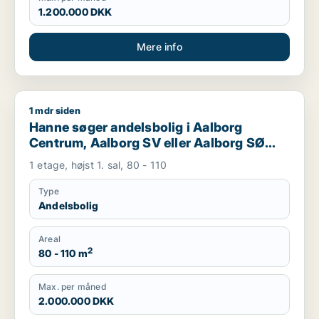
1.200.000 DKK
Mere info
1 mdr siden
Hanne søger andelsbolig i Aalborg Centrum, Aalborg SV eller
Hanne søger andelsbolig i Aalborg
Centrum, Aalborg SV eller Aalborg SØ
m.fl.
1 etage, højst 1. sal, 80 - 110
Type
Andelsbolig
Areal
2
80 - 110 m
Max. per måned
2.000.000 DKK