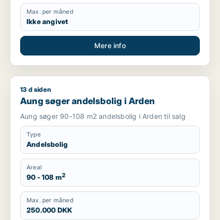
Max. per måned
Ikke angivet
Mere info
13 d siden
Aung søger andelsbolig i Arden
Aung søger andelsbolig i Arden
Aung søger 90-108 m2 andelsbolig i Arden til salg
Type
Andelsbolig
Areal
2
90 - 108 m
Max. per måned
250.000 DKK