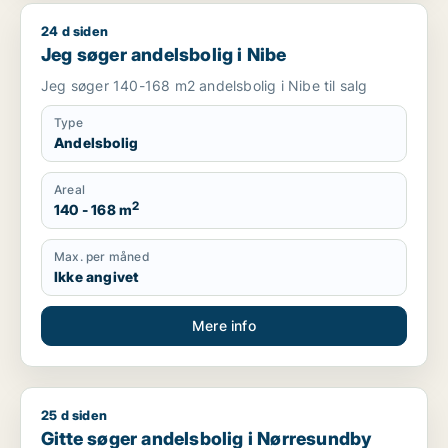
24 d siden
Jeg søger andelsbolig i Nibe
Jeg søger andelsbolig i Nibe
Jeg søger 140-168 m2 andelsbolig i Nibe til salg
Type
Andelsbolig
Areal
2
140 - 168 m
Max. per måned
Ikke angivet
Mere info
25 d siden
Gitte søger andelsbolig i Nørresundby
Gitte søger andelsbolig i Nørresundby