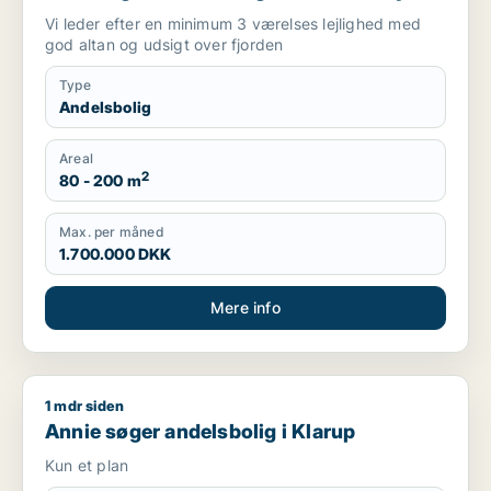
Vi leder efter en minimum 3 værelses lejlighed med
god altan og udsigt over fjorden
Type
Andelsbolig
Areal
2
80 - 200 m
Max. per måned
1.700.000 DKK
Mere info
1 mdr siden
Annie søger andelsbolig i Klarup
Annie søger andelsbolig i Klarup
Kun et plan