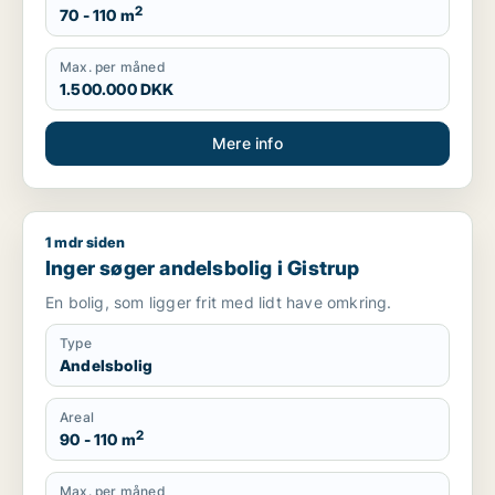
2
70 - 110 m
Max. per måned
1.500.000 DKK
Mere info
1 mdr siden
Inger søger andelsbolig i Gistrup
Inger søger andelsbolig i Gistrup
En bolig, som ligger frit med lidt have omkring.
Type
Andelsbolig
Areal
2
90 - 110 m
Max. per måned