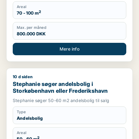
Areal
2
70 - 100 m
Max. per måned
800.000 DKK
Mere info
10 d siden
Stephanie søger andelsbolig i Storkøbenhavn eller Frederik
Stephanie søger andelsbolig i
Storkøbenhavn eller Frederikshavn
Stephanie søger 50-60 m2 andelsbolig til salg
Type
Andelsbolig
Areal
2
50 - 60 m