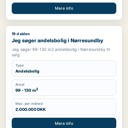
Mere info
19 d siden
Jeg søger andelsbolig i Nørresundby
Jeg søger andelsbolig i Nørresundby
Jeg søger 99-130 m2 andelsbolig i Nørresundby til
salg
Type
Andelsbolig
Areal
2
99 - 130 m
Max. per måned
2.000.000 DKK
Mere info