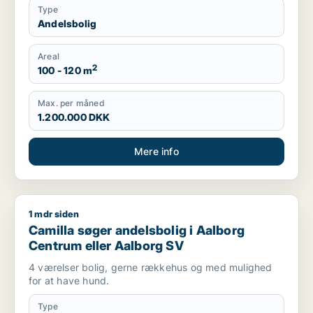
Type
Andelsbolig
Areal
2
100 - 120 m
Max. per måned
1.200.000 DKK
Mere info
1 mdr siden
Camilla søger andelsbolig i Aalborg Centrum eller Aalborg S
Camilla søger andelsbolig i Aalborg
Centrum eller Aalborg SV
4 værelser bolig, gerne rækkehus og med mulighed
for at have hund.
Type