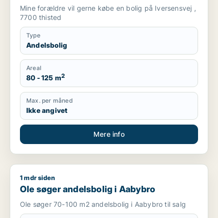
Mine forældre vil gerne købe en bolig på Iversensvej ,
7700 thisted
Type
Andelsbolig
Areal
2
80 - 125 m
Max. per måned
Ikke angivet
Mere info
1 mdr siden
Ole søger andelsbolig i Aabybro
Ole søger andelsbolig i Aabybro
Ole søger 70-100 m2 andelsbolig i Aabybro til salg