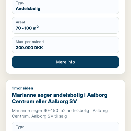
Type
Andelsbolig
Areal
2
70 - 100 m
Max. per måned
300.000 DKK
Mere info
1 mdr siden
Marianne søger andelsbolig i Aalborg Centrum eller Aalborg
Marianne søger andelsbolig i Aalborg
Centrum eller Aalborg SV
Marianne søger 90-150 m2 andelsbolig i Aalborg
Centrum, Aalborg SV til salg
Type