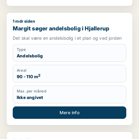
1 mdr siden
Margit søger andelsbolig i Hjallerup
Margit søger andelsbolig i Hjallerup
Det skal være en andelsbolig i et plan og ved jorden
Type
Andelsbolig
Areal
2
90 - 110 m
Max. per måned
Ikke angivet
Mere info