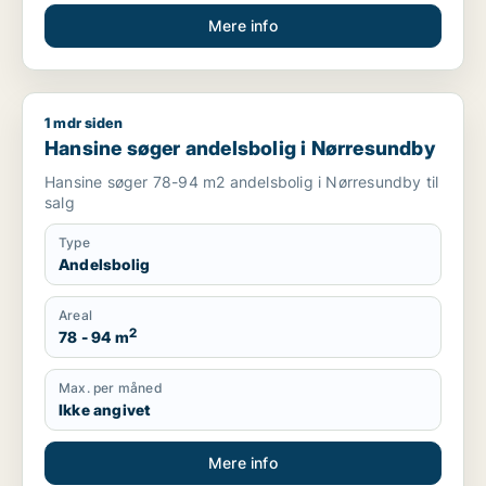
Mere info
1 mdr siden
Hansine søger andelsbolig i Nørresundby
Hansine søger andelsbolig i Nørresundby
Hansine søger 78-94 m2 andelsbolig i Nørresundby til
salg
Type
Andelsbolig
Areal
2
78 - 94 m
Max. per måned
Ikke angivet
Mere info