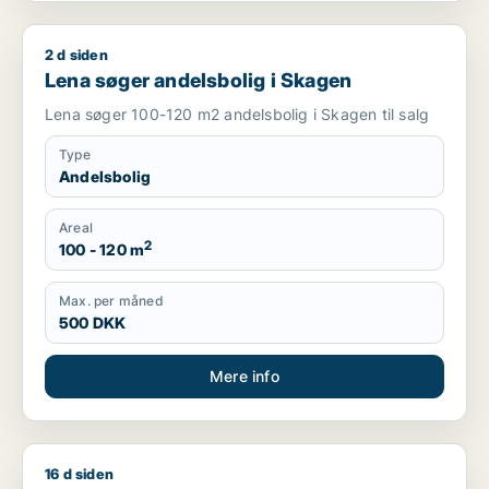
2 d siden
Lena søger andelsbolig i Skagen
Lena søger andelsbolig i Skagen
Lena søger 100-120 m2 andelsbolig i Skagen til salg
Type
Andelsbolig
Areal
2
100 - 120 m
Max. per måned
500 DKK
Mere info
16 d siden
Jeg søger andelsbolig i Gistrup