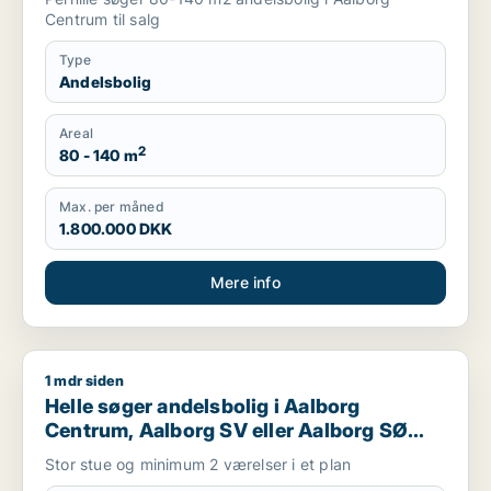
Centrum til salg
Type
Andelsbolig
Areal
2
80 - 140 m
Max. per måned
1.800.000 DKK
Mere info
1 mdr siden
Helle søger andelsbolig i Aalborg Centrum, Aalborg SV eller 
Helle søger andelsbolig i Aalborg
Centrum, Aalborg SV eller Aalborg SØ
m.fl.
Stor stue og minimum 2 værelser i et plan