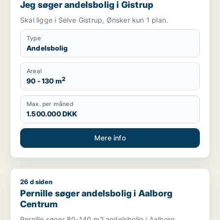
Jeg søger andelsbolig i Gistrup
Skal ligge i Selve Gistrup, Ønsker kun 1 plan.
Type
Andelsbolig
Areal
2
90 - 130 m
Max. per måned
1.500.000 DKK
Mere info
26 d siden
Pernille søger andelsbolig i Aalborg Centrum
Pernille søger andelsbolig i Aalborg
Centrum
Pernille søger 80-140 m2 andelsbolig i Aalborg