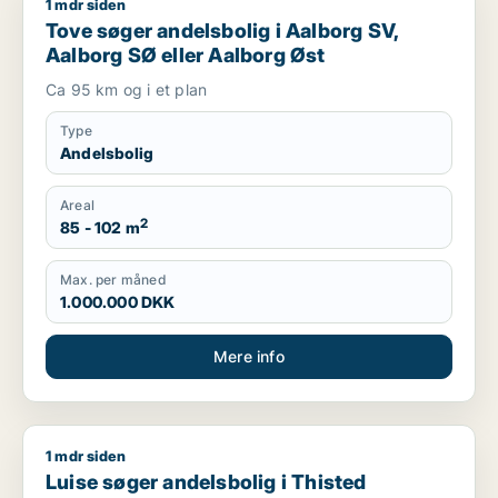
1 mdr siden
Tove søger andelsbolig i Aalborg SV, Aalborg SØ eller Aalbo
Tove søger andelsbolig i Aalborg SV,
Aalborg SØ eller Aalborg Øst
Ca 95 km og i et plan
Type
Andelsbolig
Areal
2
85 - 102 m
Max. per måned
1.000.000 DKK
Mere info
1 mdr siden
Luise søger andelsbolig i Thisted
Luise søger andelsbolig i Thisted