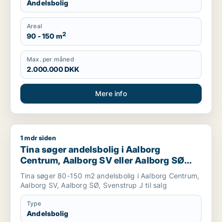
Andelsbolig
Areal
2
90 - 150 m
Max. per måned
2.000.000 DKK
Mere info
1 mdr siden
Tina søger andelsbolig i Aalborg Centrum, Aalborg SV eller A
Tina søger andelsbolig i Aalborg
Centrum, Aalborg SV eller Aalborg SØ
m.fl.
Tina søger 80-150 m2 andelsbolig i Aalborg Centrum,
Aalborg SV, Aalborg SØ, Svenstrup J til salg
Type
Andelsbolig