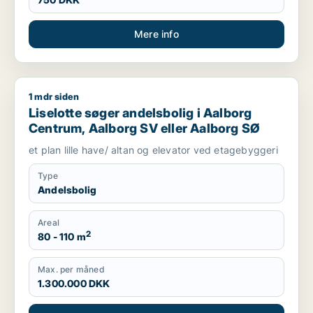
Mere info
1 mdr siden
Liselotte søger andelsbolig i Aalborg Centrum, Aalborg SV e
Liselotte søger andelsbolig i Aalborg
Centrum, Aalborg SV eller Aalborg SØ
et plan lille have/ altan og elevator ved etagebyggeri
Type
Andelsbolig
Areal
2
80 - 110 m
Max. per måned
1.300.000 DKK