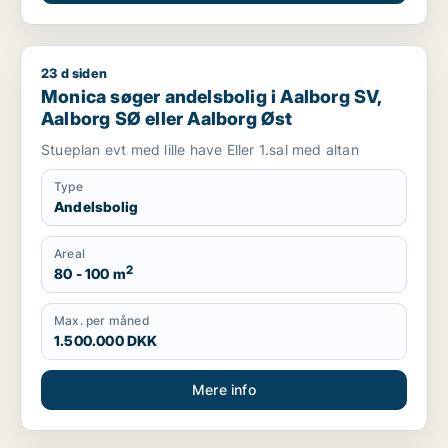
23 d siden
Monica søger andelsbolig i Aalborg SV, Aalborg SØ eller Aal
Monica søger andelsbolig i Aalborg SV,
Aalborg SØ eller Aalborg Øst
Stueplan evt med lille have Eller 1.sal med altan
Type
Andelsbolig
Areal
2
80 - 100 m
Max. per måned
1.500.000 DKK
Mere info