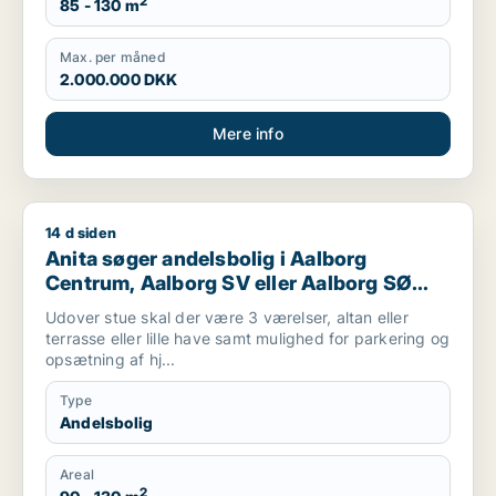
2
85 - 130 m
Max. per måned
2.000.000 DKK
Mere info
14 d siden
Anita søger andelsbolig i Aalborg Centrum, Aalborg SV eller 
Anita søger andelsbolig i Aalborg
Centrum, Aalborg SV eller Aalborg SØ
m.fl.
Udover stue skal der være 3 værelser, altan eller
terrasse eller lille have samt mulighed for parkering og
opsætning af hj...
Type
Andelsbolig
Areal
2