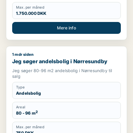
Max. per måned
1.750.000 DKK
Mere info
1 mdr siden
Jeg søger andelsbolig i Nørresundby
Jeg søger andelsbolig i Nørresundby
Jeg søger 80-96 m2 andelsbolig i Nørresundby til
salg
Type
Andelsbolig
Areal
2
80 - 96 m
Max. per måned
750 DKK