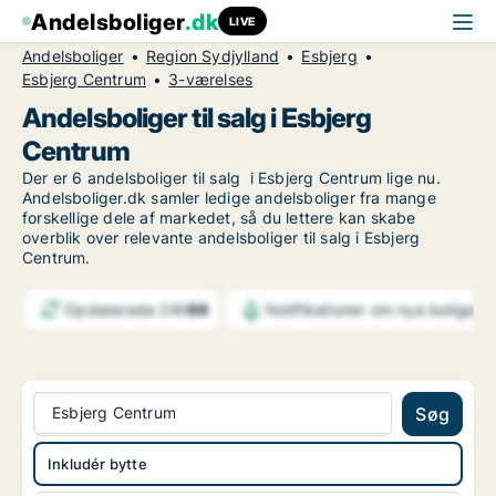
Andelsboliger
.dk
LIVE
Andelsboliger
Region Sydjylland
Esbjerg
Esbjerg Centrum
3-værelses
Andelsboliger til salg i Esbjerg
Centrum
Der er 6 andelsboliger til salg i Esbjerg Centrum lige nu.
Andelsboliger.dk samler ledige andelsboliger fra mange
forskellige dele af markedet, så du lettere kan skabe
overblik over relevante andelsboliger til salg i Esbjerg
Centrum.
Opdaterede 24h
59
Notifikationer om nye boliger
6
Esbjerg Centrum
Søg
Inkludér bytte