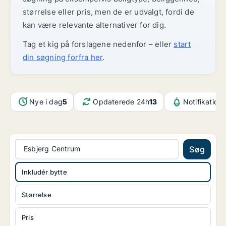
størrelse eller pris, men de er udvalgt, fordi de
kan være relevante alternativer for dig.
Tag et kig på forslagene nedenfor – eller
start
din søgning forfra her
.
Nye i dag
5
Opdaterede 24h
13
Notifikation
Esbjerg Centrum
Søg
Inkludér bytte
Størrelse
Pris