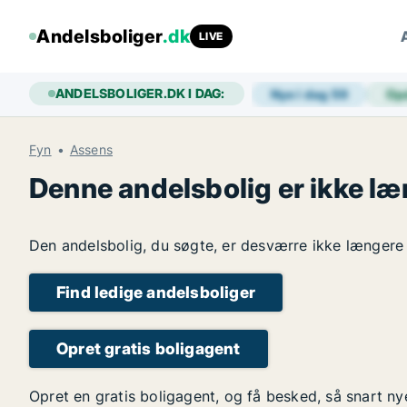
Andelsboliger
.dk
LIVE
ANDELSBOLIGER.DK I DAG:
Nye i dag
59
Op
Fyn
Assens
Denne andelsbolig er ikke læ
Den andelsbolig, du søgte, er desværre ikke længere l
Find ledige andelsboliger
Opret gratis boligagent
Opret en gratis boligagent, og få besked, så snart n