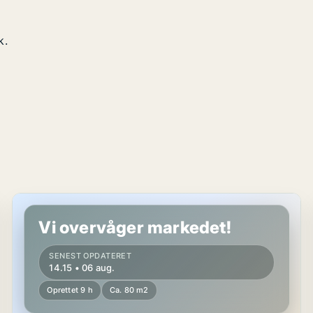
k.
Andelsbolig i Glamsbjerg
Vi overvåger markedet!
SENEST OPDATERET
14.15 • 06 aug.
Oprettet 9 h
Ca. 80 m2