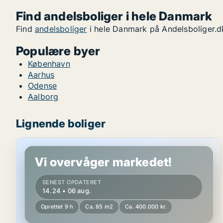
Find andelsboliger i hele Danmark
Find
andelsboliger
i hele Danmark på Andelsboliger.d
Populære byer
København
Aarhus
Odense
Aalborg
Lignende boliger
Andelsbolig i Glamsbjerg
Vi overvåger markedet!
SENEST OPDATERET
14.24 • 06 aug.
Oprettet 9 h
Ca. 85 m2
Ca. 400.000 kr.