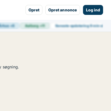
Opret
Opret annonce
Log ind
Århus
+
5
Aalborg
+
11
Seneste opdatering
9 min siden
y søgning.