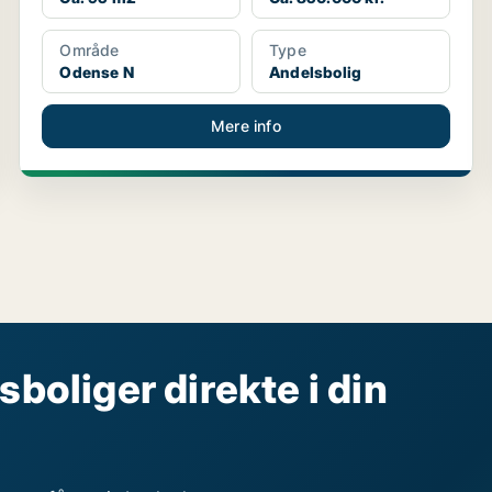
Område
Type
Odense N
Andelsbolig
Mere info
sboliger direkte i din