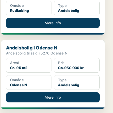
Område
Type
Rudkøbing
Andelsbolig
Mere info
Andelsbolig i Odense N
Andelsbolig i Odense N
Andelsbolig til salg i 5270 Odense N
Areal
Pris
Ca. 95 m2
Ca. 950.000 kr.
Område
Type
Odense N
Andelsbolig
Mere info