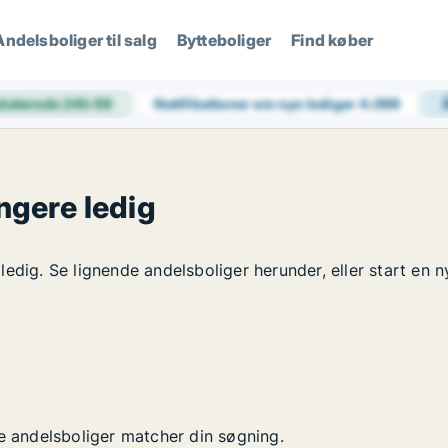
Andelsboliger til salg
Bytteboliger
Find køber
daterede 24h
59
Notifikationer om nye boliger
4.099
ngere ledig
edig. Se lignende andelsboliger herunder, eller start en n
ye andelsboliger matcher din søgning.