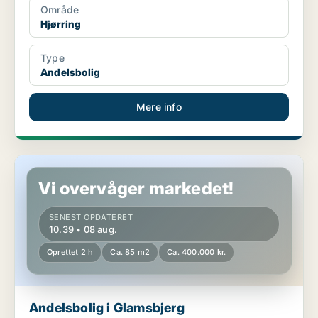
Område
Hjørring
Type
Andelsbolig
Mere info
Andelsbolig i Glamsbjerg
Vi overvåger markedet!
SENEST OPDATERET
10.39 • 08 aug.
Oprettet 2 h
Ca. 85 m2
Ca. 400.000 kr.
Andelsbolig i Glamsbjerg