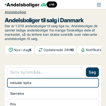
Andelsboliger
.dk
LIVE
Andelsboliger
Andelsboliger til salg i Danmark
Der er 1.019 andelsboliger til salg lige nu. Andelsboliger.dk
samler ledige andelsboliger fra mange forskellige dele af
markedet, så du lettere kan skabe overblik over relevante
andelsboliger til salg.
Nye i dag
5
Opdaterede 24h
10
Notifikation
Søg
Inkludér bytte
Størrelse
Pris