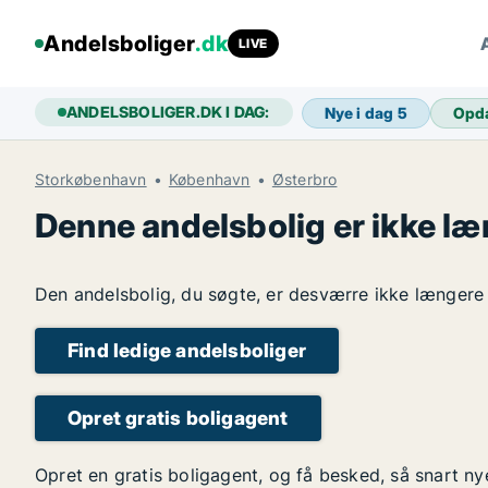
Andelsboliger
.dk
LIVE
ANDELSBOLIGER.DK I DAG:
Nye i dag
5
Opd
Storkøbenhavn
København
Østerbro
Denne andelsbolig er ikke læ
Den andelsbolig, du søgte, er desværre ikke længere l
Find ledige andelsboliger
Opret gratis boligagent
Opret en gratis boligagent, og få besked, så snart n