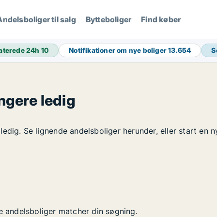
Andelsboliger til salg
Bytteboliger
Find køber
aterede 24h
10
Notifikationer om nye boliger
13.654
S
ngere ledig
edig. Se lignende andelsboliger herunder, eller start en n
ye andelsboliger matcher din søgning.