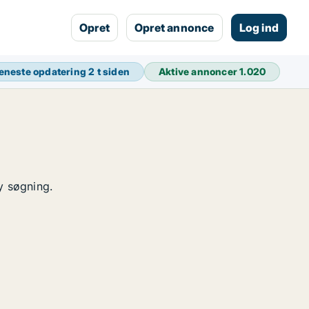
Opret
Opret annonce
Log ind
eneste opdatering
2 t siden
Aktive annoncer
1.020
y søgning.